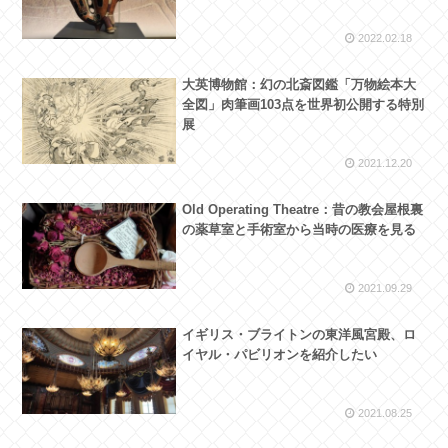
2022.02.18
大英博物館：幻の北斎図鑑「万物絵本大
全図」肉筆画103点を世界初公開する特別
展
2021.12.20
Old Operating Theatre：昔の教会屋根裏
の薬草室と手術室から当時の医療を見る
2021.09.29
イギリス・ブライトンの東洋風宮殿、ロ
イヤル・パビリオンを紹介したい
2021.08.25