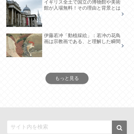
イギリス全土で国立の博物館や美術
館が入場無料！その理由と背景とは
伊藤若冲「動植綵絵」：若冲の花鳥
画は宗教画である、と理解した瞬間
もっと見る