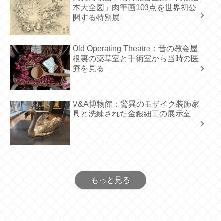
本大全図」肉筆画103点を世界初公
開する特別展
Old Operating Theatre：昔の教会屋
根裏の薬草室と手術室から当時の医
療を見る
V&A博物館：驚異のモザイク装飾家
具と洗練された金銀細工の展示室
もっと見る