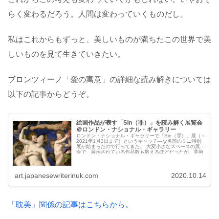
らく変わるだろう。人間は変わっていくものだし。
私はこれからもずっと、美しいものが満ちたこの世界で美
しいものを見て生きていきたい。
ブロンツィーノ「愛の寓意」の詳細な読み解きについては
以下の記事からどうぞ。
絵画作品が表す「Sin（罪）」を読み解く展覧会
＠ロンドン・ナショナル・ギャラリー
ロンドン・ナショナル・ギャラリーで「Sin（罪）」展（～
2021年1月3日まで）というキャッチ―な名前のミニ特別
展が始まったので行ってきた。 大変小さなスペースの展覧
会で、展示されている作品数も数えるほどだったが、美術
作品を「罪」とい...
art.japanesewriterinuk.com
2020.10.14
「耽美」関係の記事はこちらから。