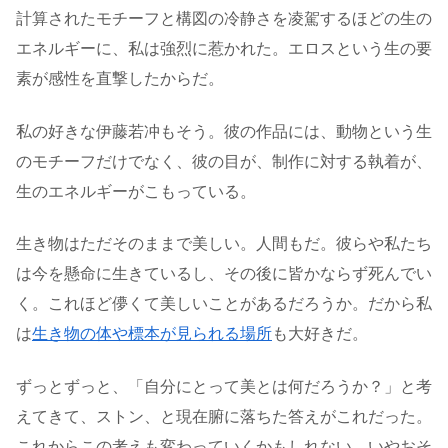
計算されたモチーフと構図の冷静さを凌駕するほどの生の
エネルギーに、私は強烈に惹かれた。エロスという生の要
素が感性を直撃したからだ。
私の好きな伊藤若冲もそう。彼の作品には、動物という生
のモチーフだけでなく、彼の目が、制作に対する執着が、
生のエネルギーがこもっている。
生き物はただそのままで美しい。人間もだ。彼らや私たち
は今を懸命に生きているし、その後に皆かならず死んでい
く。これほど儚くて美しいことがあるだろうか。だから私
は
生き物の体や標本が見られる場所
も大好きだ。
ずっとずっと、「自分にとって美とは何だろうか？」と考
えてきて、ストン、と現在腑に落ちた答えがこれだった。
これからこの考えも変わっていくかもしれない。いやおそ