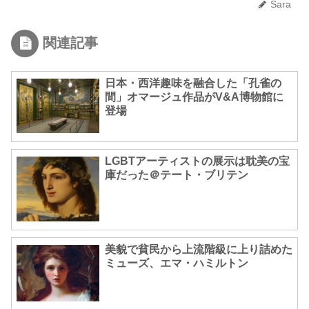
Sara
関連記事
日本・西洋趣味を融合した「孔雀の
間」オマージュ作品がV&A博物館に
登場
LGBTアーティストの展示は耽美の宝
庫だった＠テート・ブリテン
美貌で貧民から上流階級に上り詰めた
ミューズ、エマ・ハミルトン