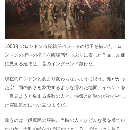
1888年のロンドン市長就任パレードの様子を描いた、ロ
ンドンの街中の様子を臨場感たっぷりに表した作品。左側
に見える建物は、昔のイングランド銀行だ。
現在のロンドンとあまり変わらないように思う。霧がかっ
た空、雨の多さを象徴するような濡れた地面、イベントを
一目見ようと集まる多数の人々。湿気と雑踏のがやがやし
た雰囲気がにおい立つようだ。
違うのは一般庶民の服装。当時の人々がどんな服を着てい
たのか、大判の絵なので細かいところまではっきり見るこ