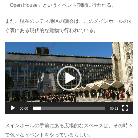
「Open House」というイベント期間に行われる。
また、現在のシティ地区の議会は、このメインホールのす
ぐ裏にある現代的な建物で行われている。
動
画
プ
レ
ー
ヤ
ー
00:00
00:21
メインホールの手前にある広場的なスペースは、その時々
で色々なイベントをやっているらしい。