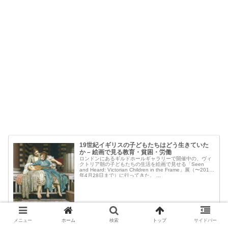
19世紀イギリスの子どもたちはどう生きていた
か – 絵画で見る教育・貧困・労働
ロンドンにあるギルドホールギャラリーで開催中の、ヴィ
クトリア朝の子どもたちの生活を絵画で見せる「Seen
and Heard: Victorian Children in the Frame」展（〜2019
年4月28日まで）に行ってきた。 ...
art.japanesewriterinuk.com
2019.03.31
メニュー
ホーム
検索
トップ
サイドバー