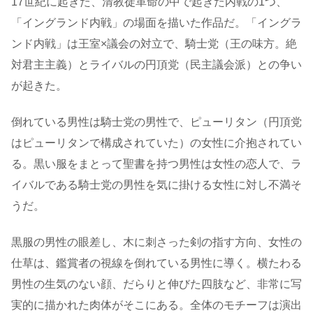
17世紀に起きた、清教徒革命の中で起きた内戦の1つ、
「イングランド内戦」の場面を描いた作品だ。「イングラ
ンド内戦」は王室×議会の対立で、騎士党（王の味方。絶
対君主主義）とライバルの円頂党（民主議会派）との争い
が起きた。
倒れている男性は騎士党の男性で、ピューリタン（円頂党
はピューリタンで構成されていた）の女性に介抱されてい
る。黒い服をまとって聖書を持つ男性は女性の恋人で、ラ
イバルである騎士党の男性を気に掛ける女性に対し不満そ
うだ。
黒服の男性の眼差し、木に刺さった剣の指す方向、女性の
仕草は、鑑賞者の視線を倒れている男性に導く。横たわる
男性の生気のない顔、だらりと伸びた四肢など、非常に写
実的に描かれた肉体がそこにある。全体のモチーフは演出