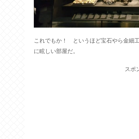
これでもか！ というほど宝石やら金細
に眩しい部屋だ。
スポ