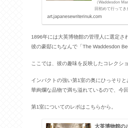
（Waddesdon
回初めて行ってき
art.japanesewriterinuk.com
1896年には大英博物館の管理人に選定
彼の豪邸にちなんで「The Waddesdon B
ここでは、彼の趣味を反映したコレクショ
インパクトの強い第1室の奥にひっそりと
華絢爛な品物で満ち溢れているので、今
第1室についてのレポはこちらから。
大英博物館の