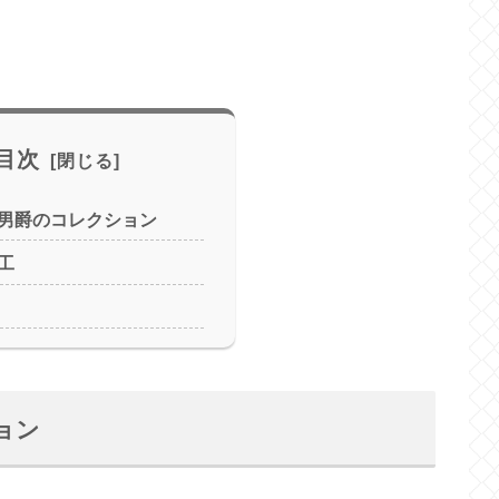
目次
男爵のコレクション
工
ョン