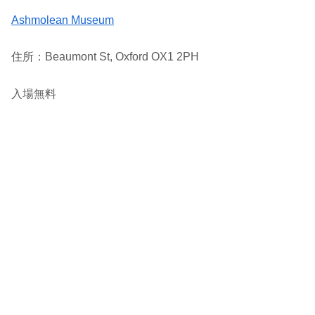
Ashmolean Museum
住所：Beaumont St, Oxford OX1 2PH
入場無料