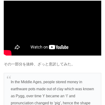
その一部分を抜粋、ざっと意訳してみた。
In the Middle Ages, people stored money in
earthware pots made out of clay which was known
as Pygg, over time Y became an ‘I’ and
pronunciation changed to ‘pig’, hence the shape