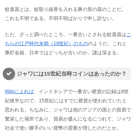
蚊遣器とは、蚊取り線香を入れる豚の形の器のことだ。
これも不明である。不明不明ばかりで申し訳ない。
ただ、ざっと調べたところ、一番古いとされる蚊遣器は
こ
ちらの江戸時代末期（19世紀）のもの
のようだ。これと
豚貯金箱、日本ではどっちが古いのか。謎は深まる。
ジャワには15世紀当時コインはあったのか？
Wikiによれば
、インドネシアで一番古い硬貨の記録は8世
紀後半なので、15世紀にはすでに硬貨が使われていたと
思われる。ちなみに、ジャワは他のアジアの国との貿易で
繁栄した場所であり、貿易が盛んになるにつれて、ジャワ
社会で使い勝手のいい貨幣の需要が増したのだとか。