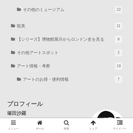
その他のミュージアム
22
耽美
11
【シリーズ】博物館展示からロンドン史を見る
8
その他アートスポット
2
アート情報・考察
19
アートのお得・便利情報
7
プロフィール
塚田沙羅
1988年生まれ、東京出身。現在は
メニュー
ホーム
検索
トップ
サイドバー
ロンドン在住のフリーランスライ